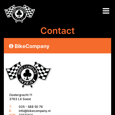
Contact
BikeCompany
Oostergracht 11
3763 LX Soest
T:
035 - 588 50 76
E:
info@bikecompany.nl
KVK:
32131114