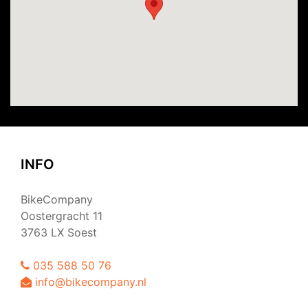
INFO
BikeCompany
Oostergracht 11
3763 LX Soest
035 588 50 76
info@bikecompany.nl